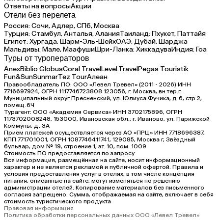
Ответы на вопросы
Акции
Отели без перелета
Россия:
Сочи,
Адлер,
СПб,
Москва
Турция:
Стамбул,
Анталья,
Алания
Таиланд:
Пхукет,
Паттайя
Египет:
Хургада,
Шарм-Эль-Шейх
ОАЭ:
Дубай,
Шарджа
Мальдивы:
Мале,
Маафуши
Шри-Ланка:
Хиккадува
Индия:
Гоа
Туры от туроператоров
Anex
Biblio Globus
Coral Travel
Level.Travel
Pegas Touristik
Fun&Sun
Sunmar
Tez Tour
Алеан
Правообладатель ПО: ООО «Левел Тревел» (2011 - 2026) ИНН
7716697924, ОГРН 1117746723808 123056, г. Москва, вн.тер.г.
Муниципальный округ Пресненский, ул. Юлиуса Фучика, д.6, стр.2,
помещ.6Ч
Турагент: ООО «Академия Сервиса» ИНН 3702175896, ОГРН
1173702008248, 153000, Ивановская обл., г. Иваново, ул. Парижской
Коммуны, д. ЗА
Прием платежей осуществляется через АО «ПРЦ» ИНН 7718696387,
КПП 771701001, ОГРН 1087746411741, 129085, Москва г, Звёздный
бульвар, дом № 19, строение 1, эт. 10, пом. 1009
Стоимость ПО предоставляется по запросу
Вся информация, размещённая на сайте, носит информационный
характер и не является рекламой и публичной офертой. Правила и
условия предоставления услуг в отелях, в том числе концепция
питания, описанные на сайте, могут изменяться по решению
администрации отелей. Копирование материалов без письменного
согласия запрещено. Сумма, отображаемая на сайте, включает в себя
стоимость туристического продукта
Правовая информация
Политика обработки персональных данных ООО «Левел Тревел»