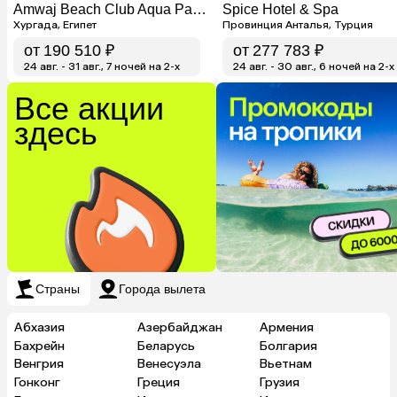
Amwaj Beach Club Aqua Park & Spa
Spice Hotel & Spa
Хургада, Египет
Провинция Анталья, Турция
от
190 510 ₽
от
277 783 ₽
24 авг. - 31 авг., 7 ночей на 2-x
24 авг. - 30 авг., 6 ночей на 2-x
Все акции
здесь
Страны
Города вылета
Абхазия
Азербайджан
Армения
Бахрейн
Беларусь
Болгария
Венгрия
Венесуэла
Вьетнам
Гонконг
Греция
Грузия