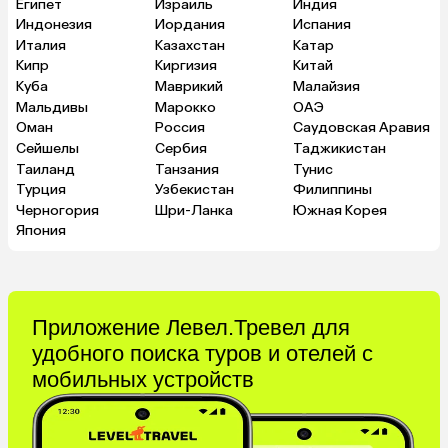
Египет
Израиль
Индия
Индонезия
Иордания
Испания
Италия
Казахстан
Катар
Кипр
Киргизия
Китай
Куба
Маврикий
Малайзия
Мальдивы
Марокко
ОАЭ
Оман
Россия
Саудовская Аравия
Сейшелы
Сербия
Таджикистан
Таиланд
Танзания
Тунис
Турция
Узбекистан
Филиппины
Черногория
Шри-Ланка
Южная Корея
Япония
Приложение Левел.Тревел для
удобного поиска туров и отелей с
мобильных устройств