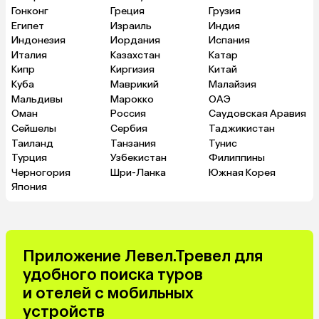
Гонконг
Греция
Грузия
Египет
Израиль
Индия
Индонезия
Иордания
Испания
Италия
Казахстан
Катар
Кипр
Киргизия
Китай
Куба
Маврикий
Малайзия
Мальдивы
Марокко
ОАЭ
Оман
Россия
Саудовская Аравия
Сейшелы
Сербия
Таджикистан
Таиланд
Танзания
Тунис
Турция
Узбекистан
Филиппины
Черногория
Шри-Ланка
Южная Корея
Япония
Приложение Левел.Тревел для
удобного поиска туров
и отелей с мобильных
устройств