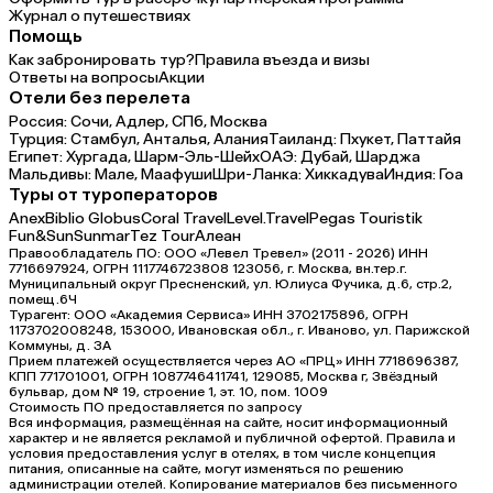
Журнал о путешествиях
Помощь
Как забронировать тур?
Правила въезда и визы
Ответы на вопросы
Акции
Отели без перелета
Россия:
Сочи,
Адлер,
СПб,
Москва
Турция:
Стамбул,
Анталья,
Алания
Таиланд:
Пхукет,
Паттайя
Египет:
Хургада,
Шарм-Эль-Шейх
ОАЭ:
Дубай,
Шарджа
Мальдивы:
Мале,
Маафуши
Шри-Ланка:
Хиккадува
Индия:
Гоа
Туры от туроператоров
Anex
Biblio Globus
Coral Travel
Level.Travel
Pegas Touristik
Fun&Sun
Sunmar
Tez Tour
Алеан
Правообладатель ПО: ООО «Левел Тревел» (2011 - 2026) ИНН
7716697924, ОГРН 1117746723808 123056, г. Москва, вн.тер.г.
Муниципальный округ Пресненский, ул. Юлиуса Фучика, д.6, стр.2,
помещ.6Ч
Турагент: ООО «Академия Сервиса» ИНН 3702175896, ОГРН
1173702008248, 153000, Ивановская обл., г. Иваново, ул. Парижской
Коммуны, д. ЗА
Прием платежей осуществляется через АО «ПРЦ» ИНН 7718696387,
КПП 771701001, ОГРН 1087746411741, 129085, Москва г, Звёздный
бульвар, дом № 19, строение 1, эт. 10, пом. 1009
Стоимость ПО предоставляется по запросу
Вся информация, размещённая на сайте, носит информационный
характер и не является рекламой и публичной офертой. Правила и
условия предоставления услуг в отелях, в том числе концепция
питания, описанные на сайте, могут изменяться по решению
администрации отелей. Копирование материалов без письменного