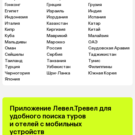
Гонконг
Греция
Грузия
Египет
Израиль
Индия
Индонезия
Иордания
Испания
Италия
Казахстан
Катар
Кипр
Киргизия
Китай
Куба
Маврикий
Малайзия
Мальдивы
Марокко
ОАЭ
Оман
Россия
Саудовская Аравия
Сейшелы
Сербия
Таджикистан
Таиланд
Танзания
Тунис
Турция
Узбекистан
Филиппины
Черногория
Шри-Ланка
Южная Корея
Япония
Приложение Левел.Тревел для
удобного поиска туров
и отелей с мобильных
устройств