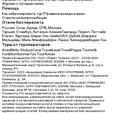
Журнал о путешествиях
Помощь
Как забронировать тур?
Правила въезда и визы
Ответы на вопросы
Акции
Отели без перелета
Россия:
Сочи,
Адлер,
СПб,
Москва
Турция:
Стамбул,
Анталья,
Алания
Таиланд:
Пхукет,
Паттайя
Египет:
Хургада,
Шарм-Эль-Шейх
ОАЭ:
Дубай,
Шарджа
Мальдивы:
Мале,
Маафуши
Шри-Ланка:
Хиккадува
Индия:
Гоа
Туры от туроператоров
Anex
Biblio Globus
Coral Travel
Level.Travel
Pegas Touristik
Fun&Sun
Sunmar
Tez Tour
Алеан
Правообладатель ПО: ООО «Левел Тревел» (2011 - 2026) ИНН
7716697924, ОГРН 1117746723808 123056, г. Москва, вн.тер.г.
Муниципальный округ Пресненский, ул. Юлиуса Фучика, д.6, стр.2,
помещ.6Ч
Турагент: ООО «Академия Сервиса» ИНН 3702175896, ОГРН
1173702008248, 153000, Ивановская обл., г. Иваново, ул. Парижской
Коммуны, д. ЗА
Прием платежей осуществляется через АО «ПРЦ» ИНН 7718696387,
КПП 771701001, ОГРН 1087746411741, 129085, Москва г, Звёздный
бульвар, дом № 19, строение 1, эт. 10, пом. 1009
Стоимость ПО предоставляется по запросу
Вся информация, размещённая на сайте, носит информационный
характер и не является рекламой и публичной офертой. Правила и
условия предоставления услуг в отелях, в том числе концепция
питания, описанные на сайте, могут изменяться по решению
администрации отелей. Копирование материалов без письменного