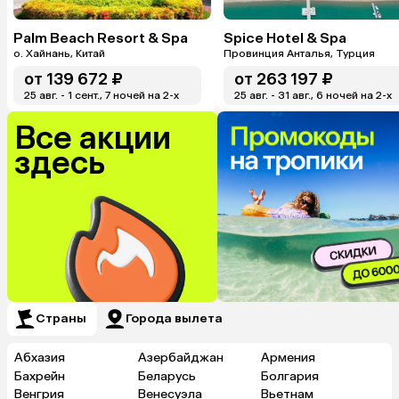
Palm Beach Resort & Spa
Spice Hotel & Spa
о. Хайнань, Китай
Провинция Анталья, Турция
от
139 672 ₽
от
263 197 ₽
25 авг. - 1 сент., 7 ночей на 2-x
25 авг. - 31 авг., 6 ночей на 2-x
Все акции
здесь
Страны
Города вылета
Абхазия
Азербайджан
Армения
Бахрейн
Беларусь
Болгария
Венгрия
Венесуэла
Вьетнам