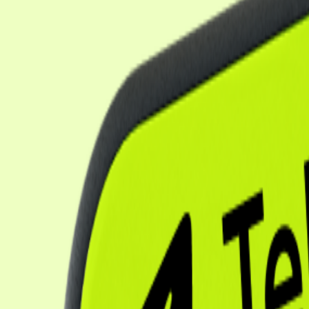
Сервисы
Лента горящих туров
Календарь низких цен
Как найти выгодный тур
Подарочные сертификаты
Акции
Суперкэшбек