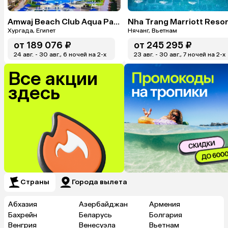
Amwaj Beach Club Aqua Park & Spa
Хургада, Египет
Нячанг, Вьетнам
от
189 076 ₽
от
245 295 ₽
24 авг. - 30 авг., 6 ночей на 2-x
23 авг. - 30 авг., 7 ночей на 2-x
Все акции
здесь
Страны
Города вылета
Абхазия
Азербайджан
Армения
Бахрейн
Беларусь
Болгария
Венгрия
Венесуэла
Вьетнам