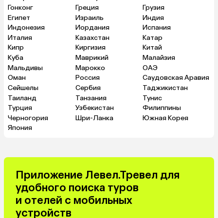
Гонконг
Греция
Грузия
Египет
Израиль
Индия
Индонезия
Иордания
Испания
Италия
Казахстан
Катар
Кипр
Киргизия
Китай
Куба
Маврикий
Малайзия
Мальдивы
Марокко
ОАЭ
Оман
Россия
Саудовская Аравия
Сейшелы
Сербия
Таджикистан
Таиланд
Танзания
Тунис
Турция
Узбекистан
Филиппины
Черногория
Шри-Ланка
Южная Корея
Япония
Приложение Левел.Тревел для
удобного поиска туров
и отелей с мобильных
устройств