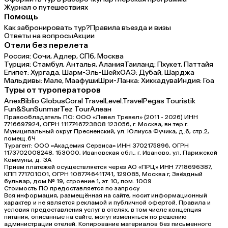
Журнал о путешествиях
Помощь
Как забронировать тур?
Правила въезда и визы
Ответы на вопросы
Акции
Отели без перелета
Россия:
Сочи,
Адлер,
СПб,
Москва
Турция:
Стамбул,
Анталья,
Алания
Таиланд:
Пхукет,
Паттайя
Египет:
Хургада,
Шарм-Эль-Шейх
ОАЭ:
Дубай,
Шарджа
Мальдивы:
Мале,
Маафуши
Шри-Ланка:
Хиккадува
Индия:
Гоа
Туры от туроператоров
Anex
Biblio Globus
Coral Travel
Level.Travel
Pegas Touristik
Fun&Sun
Sunmar
Tez Tour
Алеан
Правообладатель ПО: ООО «Левел Тревел» (2011 - 2026) ИНН
7716697924, ОГРН 1117746723808 123056, г. Москва, вн.тер.г.
Муниципальный округ Пресненский, ул. Юлиуса Фучика, д.6, стр.2,
помещ.6Ч
Турагент: ООО «Академия Сервиса» ИНН 3702175896, ОГРН
1173702008248, 153000, Ивановская обл., г. Иваново, ул. Парижской
Коммуны, д. ЗА
Прием платежей осуществляется через АО «ПРЦ» ИНН 7718696387,
КПП 771701001, ОГРН 1087746411741, 129085, Москва г, Звёздный
бульвар, дом № 19, строение 1, эт. 10, пом. 1009
Стоимость ПО предоставляется по запросу
Вся информация, размещённая на сайте, носит информационный
характер и не является рекламой и публичной офертой. Правила и
условия предоставления услуг в отелях, в том числе концепция
питания, описанные на сайте, могут изменяться по решению
администрации отелей. Копирование материалов без письменного