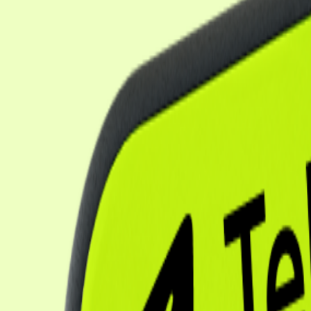
Сервисы
Лента горящих туров
Календарь низких цен
Как найти выгодный тур
Подарочные сертификаты
Акции
Суперкэшбек