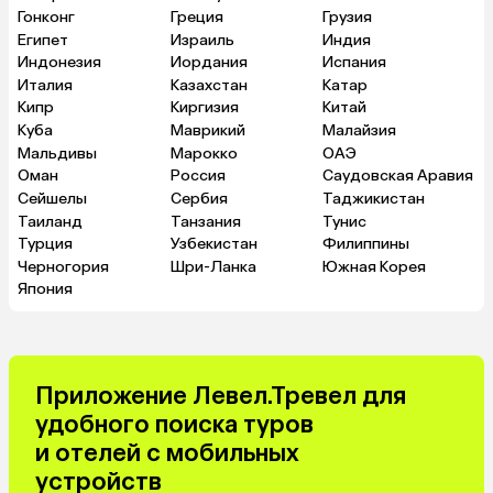
Гонконг
Греция
Грузия
Египет
Израиль
Индия
Индонезия
Иордания
Испания
Италия
Казахстан
Катар
Кипр
Киргизия
Китай
Куба
Маврикий
Малайзия
Мальдивы
Марокко
ОАЭ
Оман
Россия
Саудовская Аравия
Сейшелы
Сербия
Таджикистан
Таиланд
Танзания
Тунис
Турция
Узбекистан
Филиппины
Черногория
Шри-Ланка
Южная Корея
Япония
Приложение Левел.Тревел для
удобного поиска туров
и отелей с мобильных
устройств