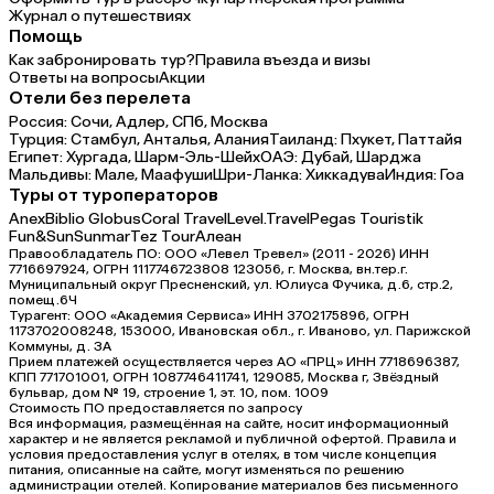
Журнал о путешествиях
Помощь
Как забронировать тур?
Правила въезда и визы
Ответы на вопросы
Акции
Отели без перелета
Россия:
Сочи,
Адлер,
СПб,
Москва
Турция:
Стамбул,
Анталья,
Алания
Таиланд:
Пхукет,
Паттайя
Египет:
Хургада,
Шарм-Эль-Шейх
ОАЭ:
Дубай,
Шарджа
Мальдивы:
Мале,
Маафуши
Шри-Ланка:
Хиккадува
Индия:
Гоа
Туры от туроператоров
Anex
Biblio Globus
Coral Travel
Level.Travel
Pegas Touristik
Fun&Sun
Sunmar
Tez Tour
Алеан
Правообладатель ПО: ООО «Левел Тревел» (2011 - 2026) ИНН
7716697924, ОГРН 1117746723808 123056, г. Москва, вн.тер.г.
Муниципальный округ Пресненский, ул. Юлиуса Фучика, д.6, стр.2,
помещ.6Ч
Турагент: ООО «Академия Сервиса» ИНН 3702175896, ОГРН
1173702008248, 153000, Ивановская обл., г. Иваново, ул. Парижской
Коммуны, д. ЗА
Прием платежей осуществляется через АО «ПРЦ» ИНН 7718696387,
КПП 771701001, ОГРН 1087746411741, 129085, Москва г, Звёздный
бульвар, дом № 19, строение 1, эт. 10, пом. 1009
Стоимость ПО предоставляется по запросу
Вся информация, размещённая на сайте, носит информационный
характер и не является рекламой и публичной офертой. Правила и
условия предоставления услуг в отелях, в том числе концепция
питания, описанные на сайте, могут изменяться по решению
администрации отелей. Копирование материалов без письменного